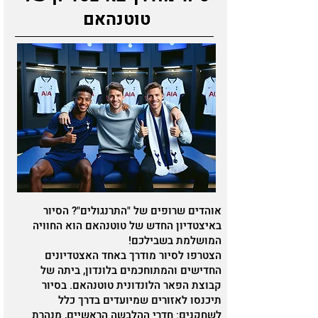
טוטנהאם
אוהדים שרופים של "התרנגולים"? הסיור
באיצטדיון החדש של טוטנהאם הוא החוויה
המושלמת בשבילכם!
הצטרפו לסיור מודרך באחד האצטדיונים
החדישים והמתוחכמים בלונדון, ביתה של
קבוצת הפאר הלונדונית טוטנהאם. בסיור
תיכנסו לאזורים שמיועדים בדרך כלל
לשחקנים: חדרי ההלבשה הראשיים, מנהרת