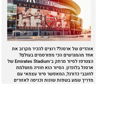
אוהדים של ארסנל? רוצים להכיר מקרוב את
אחד מהמגרשים הכי מפורסמים בעולם?
הצטרפו לסיור מרתק ב־Emirates Stadium של
ארסנל בלונדון. הסיור הוא חוויה מושלמת
לחובבי כדורגל, המאפשר סיור עצמאי עם
מדריך שמע בשפות שונות וכניסה לאזורים
אייקוניים כמו חדרי ההלבשה, מנהרת השחקנים
ואזור המנהלים. במהלך הביקור תיהנו גם
מהמוזיאון הרשמי של המועדון, המציג חפצים
נדירים והיסטוריים כמו כפפות של שוערים
אגדיים, חולצות ממשחקי עבר ומוצגים מרתקים
נוספים.
להזמנת כרטיסים