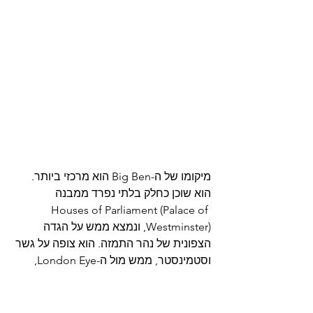
מיקומו של ה-Big Ben הוא מרכזי ביותר. 
הוא שוכן כחלק בלתי נפרד ממבנה 
Houses of Parliament (Palace of 
Westminster), ונמצא ממש על הגדה 
הצפונית של נהר התמזה. הוא צופה על גשר 
וסטמינסטר, ממש מול ה-London Eye, 
ובמרחק הליכה קצר מכמה מאתרי התיירות 
החשובים בעיר: Westminster Abbey, 
Downing Street, St. James’s Park ועוד.