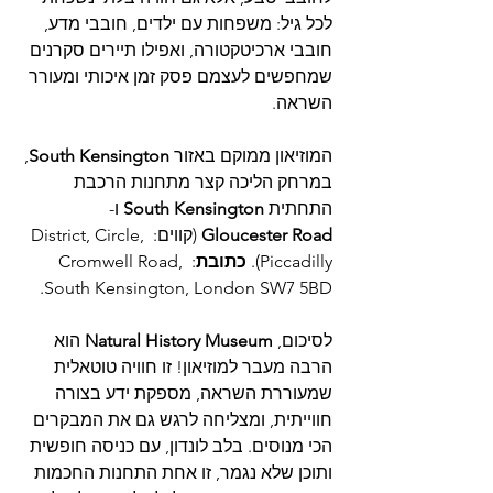
לכל גיל: משפחות עם ילדים, חובבי מדע, 
חובבי ארכיטקטורה, ואפילו תיירים סקרנים 
שמחפשים לעצמם פסק זמן איכותי ומעורר 
השראה.
המוזיאון ממוקם באזור 
South Kensington
, 
במרחק הליכה קצר מתחנות הרכבת 
התחתית 
South Kensington
 ו-
Gloucester Road
 (קווים: District, Circle, 
Piccadilly). 
כתובת
: Cromwell Road, 
South Kensington, London SW7 5BD.
לסיכום, 
Natural History Museum
 הוא 
הרבה מעבר למוזיאון! זו חוויה טוטאלית 
שמעוררת השראה, מספקת ידע בצורה 
חווייתית, ומצליחה לרגש גם את המבקרים 
הכי מנוסים. בלב לונדון, עם כניסה חופשית 
ותוכן שלא נגמר, זו אחת התחנות החכמות 