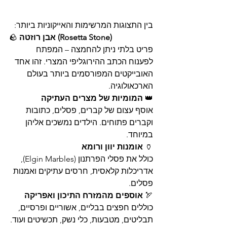
בין התצוגות המרשימות והאייקוניות ביותר:
אבן רוזטה (Rosetta Stone)
🪨 
פריט בלתי ניתן להחמצה – המפתח 
לפענוח הכתב ההירוגליפי המצרי. זהו אחד 
האובייקטים המפורסמים ביותר בעולם 
הארכאולוגיה.
👑 
המומיות של מצרים העתיקה
אוסף עצום של קברים, פסלים, כתובות 
וקברים פתוחים. הילדים נמשכים אליהן 
במיוחד.
🏺 
אומנות יוון ורומא
כולל את פסלי הפרתנון (Elgin Marbles), 
אדריכלות קלאסית, חרסים עתיקים ואמנות 
פסלים.
🏹 
אוספים מהמזרח התיכון ואפריקה
כוללים חפצים בבליים, אשוריים ופרסיים, 
תבליטים, מטבעות, כלי נשק, תכשיטים ועוד.