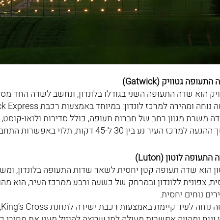
התעופה גטוויק (Gatwick)
ויק הוא שדה התעופה השני בגודלו בלונדון, ונחשב לשדה החד-מסל
חה ומהירה למרכז לונדון: במיוחד באמצעות רכבת Gatwick Express, שמביאה אתכם לתחנת ויקטוריה תוך כ-30 דקות.
ה משרת מגוון רחב של חברות תעופה, כולל סדירות ולואו-קוסט, ו
ה למרכז העיר נע בין 30 ל-45 דקות, תלוי באפשרות התחבורה שתבחרו.
התעופה לוטון (Luton)
ון הוא שדה תעופה קטן יחסית לשאר שדות התעופה בלונדון, ומש
ית, צפונית ללונדון ובמרחק של כשעה ורבע ממרכז העיר, הוא מ
רים נוחים יחסית.
ג
 ונוח ומהווה אפשרות מעולה למי שרוצה להוזיל מעט את מחירי כ