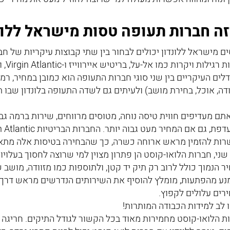
זה חברות תעופה טסות מישראל ללונ
ם מישראל ללונדון יכולים לבחור בין שתי קבוצות עיקריות של חב
רגילות ויקרות כמו אל-על, בריטיש איירווייז ו-Virgin Atlantic, ו
לים העיקריים בין שני סוגי חברות התעופה הוא כמובן במחיר, רמ
ודה, אוכל, בחירת מושב) ולעיתים גם לשדה התעופה בלונדון שבו ת
תם מעדיפים חווית טיסה נוחה, מטוסים מרווחים, שירות ברמה גבו
ות להזמין מראש ארוחה כשרה, כך שהבחירה בטיסות אלה מתאי
שני, חברות הלואו-קוסט הן פתרון מצוין למי שרוצה לחסוך בעלוי
ר הנמוך כולל לרוב רק תיק יד קטן, ולתוספות כמו מזוודה, מושב ש
נע מהפתעות, מומלץ להוסיף את השירותים הנדרשים מראש דרך 
רים עלולים לקפוץ.
 לב למידות הכבודה המותרות!
ת הלואו-קוסט מחמירות מאוד בכל הקשור לגודל התיקים. חריגה ע