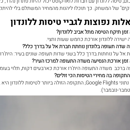
ום, טיסה ללונדון עם חברות לואו-קוסט יכול להיות פתרון נהדר, 
קים" של המשחק. כך תוכלו ליהנות מהמחיר המשתלם בלי להיתק
ות נפוצות לגביי טיסות ללונדון
זמן תיקח הטיסה מתל אביב ללונדון?
 ישירה ללונדון אורכת כחמש שעות וחצי.
ה שדה תעופה בלונדון נוחתת חברת אל על בדרך כלל?
 אל על נוחתות בדרך כלל בשני שדות תעופה שונים בעיר: הית’רו ו
זמן אורכת הנסיעה משדה התעופה למרכז העיר?
ה ברכב משדה התעופה הית'רו אורכת כארבעים דקות, תלוי בעומ
התקופה בה מחירי הטיסות הכי זולים?
לפי נתוני Google Flights, התקופה הזולה ביותר לטיסו
מבר-נובמבר).