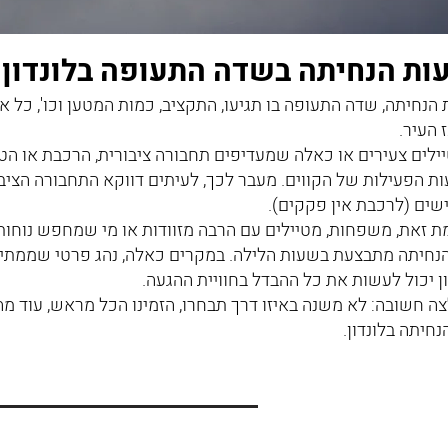
ות הנחיתה בשדה התעופה בלונדון
הנחיתה, שדה התעופה בו תגיעו, התקציב, כמות המטען וכו', כל
 העיר.
ילים צעירים או כאלה שמעדיפים תחבורה ציבורית, הרכבת או הט
ת הפעילות של הקווים. מעבר לכך, לעיתים דווקא התחבורה הציב
שים (לרכבת אין פקקים).
ת זאת, משפחות, מטיילים עם הרבה מזוודות או מי שמחפש נוחות מ
נחיתה מתבצעת בשעות הלילה. במקרים כאלה, נהג פרטי שממתין
ן יכול לעשות את כל ההבדל בחוויית ההגעה.
ה חשובה: לא משנה באיזו דרך תבחרו, הזמינו הכל מראש, עוד מה
נחיתה בלונדון.