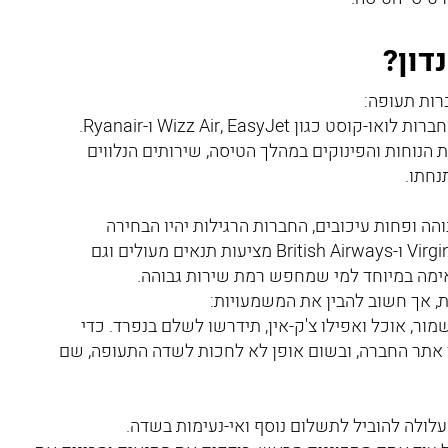
דון?
רות תעופה:
חברות לואו-קוסט כגון Wizz Air, EasyJet ו-Ryanair.
ת הנוחות והפינוקים במהלך הטיסה, שירותים הנלווים
נחתו.
הה ופחות עיכובים, החברות הרגילות יהיו הבחירה
המועדפת, גם אם המחיר מעט גבוה יותר. החברות הבריטיות Virgin Atlantic ו-British Airways מציעות תנאים מעולים וגם
מה במיוחד למי שמחפש רמת שירות גבוהה.
ות, אך חשוב להבין את המשמעויות:
מור, אוכל ואפילו צ'ק-אין, תידרשו לשלם בנפרד. כדי
אתר החברה, ובשום אופן לא לחכות לשדה התעופה, שם
לולה להוביל לתשלום נוסף ואי-נעימות בשדה.