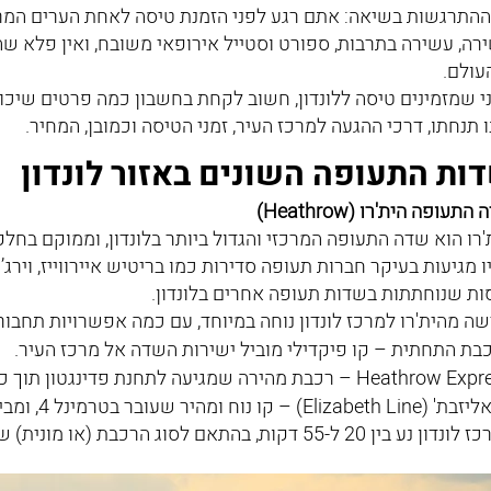
ההתרגשות בשיאה: אתם רגע לפני הזמנת טיסה לאחת הערים המרתקו
רה, עשירה בתרבות, ספורט וסטייל אירופאי משובח, ואין פלא שה
עולם.
י שמזמינים טיסה ללונדון, חשוב לקחת בחשבון כמה פרטים שיכ
 תנחתו, דרכי ההגעה למרכז העיר, זמני הטיסה וכמובן, המחיר.
ות התעופה השונים באזור לונדון
התעופה הית'רו (Heathrow)
'רו הוא שדה התעופה המרכזי והגדול ביותר בלונדון, וממוקם בחלק
ו מגיעות בעיקר חברות תעופה סדירות כמו בריטיש איירווייז, וירג
ות שנוחתתות בשדות תעופה אחרים בלונדון.
שה מהית'רו למרכז לונדון נוחה במיוחד, עם כמה אפשרויות תחבורה
בת התחתית – קו פיקדילי מוביל ישירות השדה אל מרכז העיר.
Heathr – רכבת מהירה שמגיעה לתחנת פדינגטון תוך כ–20 דקות.
) – קו נוח ומהיר שעובר בטרמינל 4, ומביא אתכם ישירות לתחנות מרכזיות במרכז לונדון
נע בין 20 ל-55 דקות, בהתאם לסוג הרכבת (או מונית) שתבחרו בצאתכם מהטרמינל.