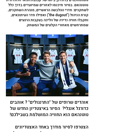
והמתוחכמים בלונדון, ביתה של קבוצת הפאר הלונדונית
טוטנהאם. בסיור תיכנסו לאזורים שמיועדים בדרך כלל
לשחקנים: חדרי ההלבשה הראשיים, מנהרת השחקנים,
קורת הניהול ("the dugout") ואפילו חדר העיתונאים,
ותקבלו חוויה נדירה של הליכה בעקבות הרגעים
שמתרחשים מאחורי הקלעים של המשחק.
אוהדים שרופים של "התרנגולים" ? אוהבים
כדורגל אנגלי? הסיור באיצטדיון החדש של
טוטנהאם הוא החוויה המושלמת בשבילכם!
הצטרפו לסיור מודרך באחד האצטדיונים