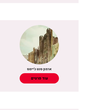
ארמון סנט ג'יימס
עוד פרטים