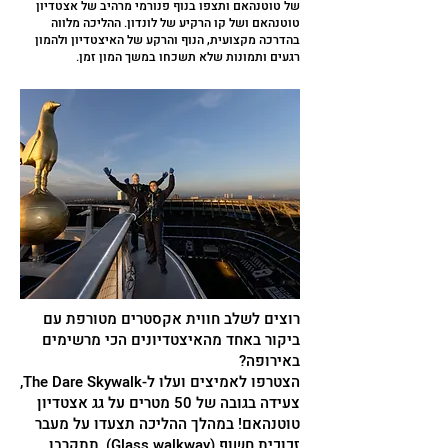
של טוטנהאם ותצפו בנוף פנורמי מרהיב של אצטדיון
טוטנהאם ושל קו הרקיע של לונדון. ההליכה מלווה
בהדרכה מקצועית, הנוף והרקע של האיצטדיון ולהמון
רגעים ותמונות שלא תשכחו במשך המון זמן.
רוצים לשלב חווית אקסטרים מטורפת עם
ביקור באחד מהאיצטדיונים הכי מרשימים
באירופה?
הצטרפו לאמיצים ועלו ל-The Dare Skywalk,
צעידה בגובה של 50 מטרים על גג אצטדיון
טוטנהאם! במהלך ההליכה תצעדו על מעבר
זכוכית חשוף (Glass walkway), תתקרבו