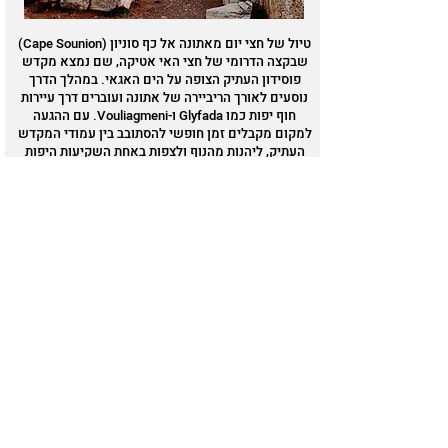
טיול של חצי יום מאתונה אל כף סוניון (Cape Sounion)
שבקצה הדרומי של חצי האי אטיקה, שם נמצא מקדש
פוסידון העתיק הצופה על הים האגאי. במהלך הדרך
נוסעים לאורך הריביירה של אתונה ועוברים דרך עיירות
חוף יפות כמו Glyfada ו-Vouliagmeni. עם ההגעה
למקום מקבלים זמן חופשי להסתובב בין עמודי המקדש
העתיק, ליהנות מהנוף ולצפות באחת השקיעות היפות
ביוון מעל הים האגאי.
הסיור כולל בדרך כלל תחבורה הלוך-חזור מאתונה,
מדריך או אודיו-גייד עם סיפורים על ההיסטוריה
והמיתולוגיה היוונית, וכ-שעה של זמן חופשי באתר
עצמו לצילום ולהתרשמות מהנוף.
להזמנת כרטיסים
עוד אטרקציות ביוון