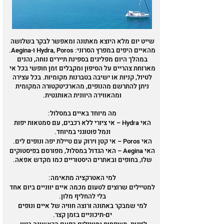
שייט יום מלא היוצא מאתונה ומאפשר לבקר בשלושה
מהאיים היפים במפרץ הסרוני: Hydra, Poros ו-Aegina.
במהלך היום מפליגים בספינת תיירים נוחה, נהנים
מארוחת צהריים על הסיפון ומקבלים זמן חופשי בכל אי
לטיול, קניות או ישיבה בטברנות מקומיות. בכל עצירה
ניתן להתרשם מהנופים, מהארכיטקטורה המקומית
ומהאווירה היוונית האותנטית.
מה מיוחד באיים במסלול:
האי Hydra – אי ציורי ללא רכבים, עם סמטאות יפות
ונמל פוטוגני במיוחד.
האי Poros – אי קטן וירוק עם טיילת יפה ונופים לים.
האי Aegina – האי הגדול במסלול, מפורסם בפיסטוקים
שלו, בחופים ובאתרים היסטוריים כמו מקדש אפאה.
למי האטרקציה מתאימה:
למטיילים שרוצים לטעום מכמה איים יווניים ביום אחד
בלי להחליף מלון.
למי שמבקר באתונה ורוצה חוויה של איים ונופים
ים-תיכוניים בזמן קצר.