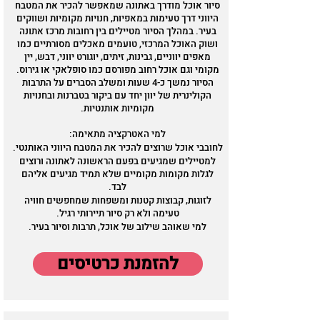
סיור אוכל מודרך באתונה שמאפשר להכיר את המטבח
היווני דרך טעימות במאפיות, חנויות מקומיות ושווקים
בעיר. במהלך הסיור מטיילים בין רחובות מרכז אתונה
ושוק האוכל המרכזי, טועמים מאכלים מסורתיים כמו
מאפים יווניים, גבינות, זיתים, יוגורט יווני, דבש, יין
מקומי וגם אוכל רחוב מפורסם כמו סופלאקי או גירוס.
הסיור נמשך כ-4 שעות ומשלב הסברים על התרבות
הקולינרית של יוון יחד עם ביקור בטברנות ובחנויות
מקומיות אותנטיות.
למי האטרקציה מתאימה:
לחובבי אוכל שרוצים להכיר את המטבח היווני האותנטי.
למטיילים שמגיעים בפעם הראשונה לאתונה ורוצים
לגלות מקומות מקומיים שלא תמיד מגיעים אליהם
לבד.
לזוגות, קבוצות קטנות ומשפחות שמחפשים חוויה
טעימה ולא רק סיור תיירותי רגיל.
למי שאוהב שילוב של אוכל, תרבות וסיור בעיר.
להזמנת כרטיסים