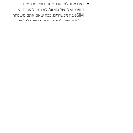
סים אחד למכשיר אחד. בשירות הסים
הווירטואלי של Airalo לא ניתן להעביר ה-
eSIM בין מכשירים. ככה שאם אתם משפחה
של 5 נפשות לדוגמא וכולם רוצים לגלוש
מהמכשיר שלהם, תצטרכו לרכוש 5
כרטיסים.
פתרון בעיות שקשורות ל-Airalo
רגע לפני שאתם פונים לתמיכה, אם ה-eSIM
של Airalo לא מתחבר ולא עובד לאחר
שהגעתם ללונדון (או לכל יעד אחר בחו"ל) אז
מומלץ לבדוק את הדברים הבאים:​
בדקו שהטלפון שלכם לא נשאר על מצב
טיסה.
ודאו שהנתונים הסלולריים & שירותי הנדידה
מופעלים.
ודא שבחרת את ה-eSIM לשירותי הנתונים
של הפלאפון.
נסו לעשות ריסטרט את הטלפון. לפעמים זה
עובד.
ודאו שכל ההגדרות במדריך ההתקנה הרשמי
של Airalo הוגדרו כמו שצריך, כמו הגדרות
APN, שירותי נדידה וכו'.