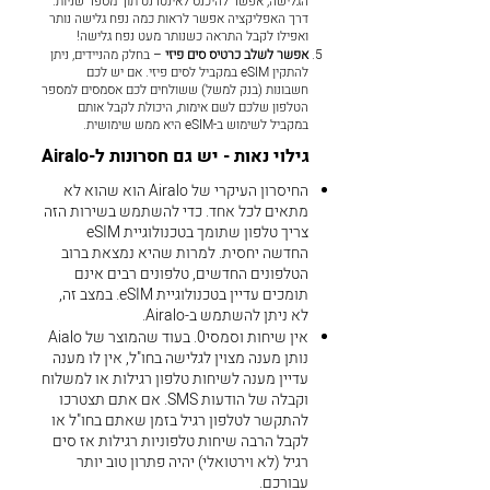
הגלישה, אפשר להיכנס לאינטרנט תוך מספר שניות.
דרך האפליקציה אפשר לראות כמה נפח גלישה נותר
ואפילו לקבל התראה כשנותר מעט נפח גלישה!
אפשר לשלב כרטיס סים פיזי
– בחלק מהניידים, ניתן
להתקין eSIM במקביל לסים פיזי. אם יש לכם
חשבונות (בנק למשל) ששולחים לכם אסמסים למספר
הטלפון שלכם לשם אימות, היכולת לקבל אותם
במקביל לשימוש ב-eSIM היא ממש שימושית.
גילוי נאות - יש גם חסרונות ל-Airalo
החיסרון העיקרי של Airalo הוא שהוא לא
מתאים לכל אחד. כדי להשתמש בשירות הזה
צריך טלפון שתומך בטכנולוגיית eSIM
החדשה יחסית. למרות שהיא נמצאת ברוב
הטלפונים החדשים, טלפונים רבים אינם
תומכים עדיין בטכנולוגיית eSIM. במצב זה,
לא ניתן להשתמש ב-Airalo.
אין שיחות וסמסי0. בעוד שהמוצר של Aialo
נותן מענה מצוין לגלישה בחו"ל, אין לו מענה
עדיין מענה לשיחות טלפון רגילות או למשלוח
וקבלה של הודעות SMS. אם אתם תצטרכו
להתקשר לטלפון רגיל בזמן שאתם בחו"ל או
לקבל הרבה שיחות טלפוניות רגילות אז סים
רגיל (לא וירטואלי) יהיה פתרון טוב יותר
עבורכם.