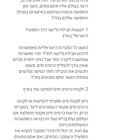
גורמים כגון: סוג מכשיר הפלאפון שלכם,
היעד בעולם אליו אתם טסים, משך זמן
החופשה וכמות השימוש באינטרנט במהלך
החופשה שלכם בחו"ל.
1. לעשות חבילת גלישה דרך המפעיל
הישראלי בארץ.
כמעט כל החברות הישראליות מאפשרות
לרכוש חבילת גלישה לחו"ל. זוהי אפשרות
שנחשבת ליקרה יותר אבל נוחה יחסית מכיוון
שאין צורך להחליף כרטיס סים. פשוט
רוכשים את החבילה לפני הטיסה וגולשים
בנוחות כאשר אתם נמצאים בחו"ל.
2. לקנות כרטיס סים לנסיעה עוד בארץ
ניתן לקנות סים ספציפי לנסיעות או לקנות
כרטיס סים מקומי כשמגיעים ליעד. במקרים
רבים, רכישת כרטיס סים מקומי מומלצת אם
הטלפון שלכם לא נעול וזו כנראה האפשרות
המשתלמת ביותר.
עם זאת, זה יכול להיות די מסובך למצוא את
המפעיל והעסקה הנכונים, ואם אתם נוסעים