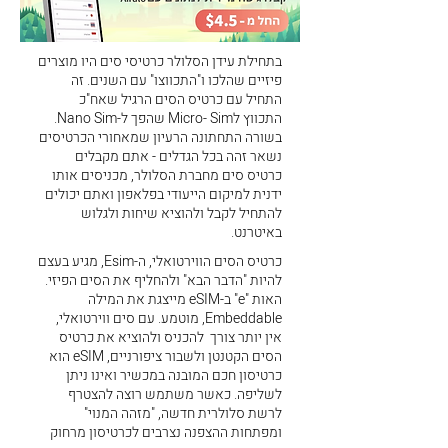
בתחילת עידן הסלולר כרטיסי סים היו מוצרים
פיזיים שהלכו ו"התכווצו" עם השנים. זה
התחיל עם כרטיס הסים הרגיל שאח"כ
התכווץ לMicro- Sim שהפך ל-Nano Sim.
בשורה התחתונה הרעיון שמאחורי הכרטיסים
נשאר זהה בכל הגדלים - אתם מקבלים
כרטיס סים מחברת הסלולר, מכניסים אותו
ידנית למיקום הייעודי בפלאפון ואתם יכולים
להתחיל לקבל ולהוציא שיחות ולגלוש
באיטרנט.
כרטיס הסים הווירטואלי, ה-Esim, מגיע בעצם
להיות "הדבר הבא" ולהחליף את הסים הפיזי.
האות "e" ב-eSIM מייצגת את המילה
Embeddable, מוטמע. עם סים ווירטואלי,
אין יותר צורך להכניס ולהוציא את כרטיס
הסים הקטנטן ולשבור ציפורניים, eSIM הוא
כרטיסון חכם המובנה במכשיר ואינו ניתן
לשליפה. כאשר משתמש רוצה להצטרף
לרשת סלולרית חדשה, "מזהה המנוי"
ומפתחות ההצפנה נצרבים לכרטיסון מרחוק