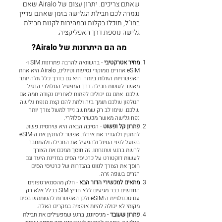
שאתם צריכים. יתרון עצום של Airalo שאם
נגמרה לכם חבילת הגלישה בזמן שאתם עדיין
בחו"ל, תוכלו בקלות ובמהירות לקנות חבילת
גלישה נוספת דרך האפליקציה.
מה הם היתרונות של Airalo?
מחיר אטרקטיבי
- בהשוואה להרבה פתרונות SIM ו-
eSIM אחרים ממוקדי נסיעות וטיולים, Airalo היא אחת
האפשרויות הזולות ביותר. היא גם בדרך כלל זולה יותר
מאשר לעשות חבילה דרך המפעיל הסלולרי הרגיל
שלכם. אתם גם יכולים לפתוח לאחרים נקודה חמה אם
הטלפון שלכם תומך בזה ולתת להם קצת מנפח גלישה
שלכם. שימו לב רק שמחשב נייד למשל צורך יותר
נפח גלישה מאשר מכשיר סלולרי.
פתרון קל ופשוט
- הסיבה הבאה היא שיחסית פשוט
להתקין ולהגדיר את אירלו. אפשר להתקין את ה-eSIM
בפועל לפני הטיול ולהפעיל את החבילה ולהתחבר
לרשת ברגע שתנחתו. זה חוסך ממכם את הצורך
לעשות דוקטורט על כרטיסי הסים במדינת היעד וגם
חוסך את הצורך לנווט בהגדרות של כרטיסי הסים
הזרים בשפה זרה.
מתאים למכשירי הדור הבא
- חלק מהסמארטפונים
החדשים כבר מגיעים ללא חריץ SIM בכלל אלא רק
עם טכנולגיית ה-eSIM ולכן האפשרות להשתמש בסים
מקומי לא יכולה להיות אופציה במקרים האלה.
פתרון שעובד
- מניסיוננו, ברגע שמפעילים את חבילת