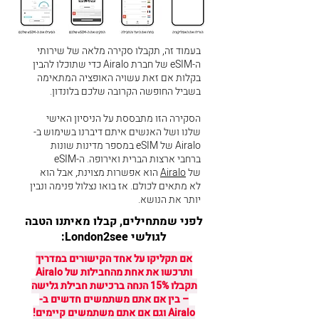
בעמוד זה, תקבלו סקירה מלאה של שירותי
ה-eSIM של חברת Airalo כדי שתוכלו להבין
בקלות אם זאת עשויה האופציה המתאימה
בשביל החופשה הקרובה שלכם בלונדון.
הסקירה הזו מתבססת על הניסיון האישי
שלנו ושל האנשים איתם דיברנו בשימוש ב-
Airalo של eSIM במספר מדינות שונות
ברחבי ארצות הברית ואירופה. ה-eSIM
של
Airalo
הוא אפשרות מצוינת, אבל הוא
לא מתאים לכולם. אז בואו נצלול פנימה ונבין
יותר את הנושא.
לפני שמתחילים, קבלו מאיתנו הטבה
לגולשי London2see:
אם תקליקו על אחד הקישורים במדריך
ותרכשו את אחת מהחבילות של Airalo
תקבלו 15% הנחה ברכישת חבילת גלישה
– בין אם אתם משתמשים חדשים ב-
Airalo וגם אם אתם משתמשים קיימים!