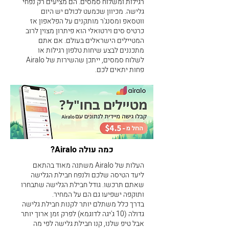
רגילות ומשלוח סמסים. הם מציעים רק נפחי
גלישה. מכיוון שכמעט לכולם יש היום
ווטסאפ ומסנג'ר מותקנים על הפלאפון אז
כרטיס סים וירטואלי הוא פיתרון מצוין לרוב
המטיילים הישראלים בעולם. אם אתם
מתכננים לבצע שיחות טלפון רגילות או
לשלוח סמסים, ייתכן שהשירות של Airalo
פחות יתאים לכם.
כמה עולה Airalo?
​העלות של Airalo משתנה מאוד בהתאם
ליעד הטיסה שלכם ולנפח חבילת הגלישה
שאתם תרכשו. גודל חבילת הגלישה שתבחרו
ותוקפה ישפיעו גם הם על המחיר.
בדרך כלל משתלם יותר לקנות חבילת גלישה
גדולה (10 ג'יגה לדוגמא) לפרק זמן ארוך יותר
אבל טיפ שלנו, קנו חבילת גלישה לפי מה