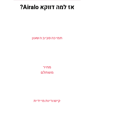
אז למה דווקא Airalo?
תמיכה סביב השעון
מחיר
משתלם
קישוריות מיידית