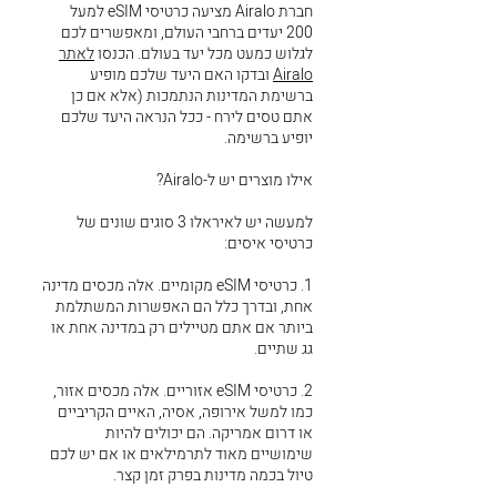
חברת Airalo מציעה כרטיסי eSIM למעל
200 יעדים ברחבי העולם, ומאפשרים לכם
לגלוש כמעט מכל יעד בעולם. הכנסו
לאתר
Airalo
ובדקו האם היעד שלכם מופיע
ברשימת המדינות הנתמכות (אלא אם כן
אתם טסים לירח - ככל הנראה היעד שלכם
יופיע ברשימה.
אילו מוצרים יש ל-Airalo?
למעשה יש לאיראלו 3 סוגים שונים של
כרטיסי איסים:
1. כרטיסי eSIM מקומיים. אלה מכסים מדינה
אחת, ובדרך כלל הם האפשרות המשתלמת
ביותר אם אתם מטיילים רק במדינה אחת או
גג שתיים.
2. כרטיסי eSIM אזוריים. אלה מכסים אזור,
כמו למשל אירופה, אסיה, האיים הקריביים
או דרום אמריקה. הם יכולים להיות
שימושיים מאוד לתרמילאים או אם יש לכם
טיול בכמה מדינות בפרק זמן קצר.