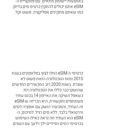
באמצעות יישומון מתאים. עם פונקציית ה-
eSIM אתם יכולים להתקין כרטיס סים בדיוק
כמו שאתם מתקינים אפליקציה. פשוט וקל.
כרטיסי ה-eSIM החלו לצוץ בפלאפונים בשנת
2015 ומאז הטכנולוגיה הזאת פשוט לא
עוצרת. בשנת 2020 רוב המכשירים החדשים
שהושקו כבר כללו את הטכנולוגיה הזו.
כשאפל השיקה את האייפון 14 בכנס עתיר
משתתפים ותקשורת, היא הכריזה ש-eSIM
זה העתיד, והמכשיר הושק עם אופציה לסים
ווירטואלי בלבד, ללא סים רגיל. לסיכום, ה-
eSIM הוא העתיד וזה נראה כאילו השימוש
בכרטיסי הסים הפיזיים ילך וידעך עם השנים.