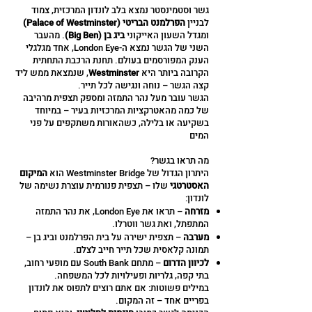
גשר וסטמינסטר נמצא בלב לונדון המרכזית, צמוד
לבניין
הפרלמנט הבריטי (Palace of Westminster)
ומגדל השעון האייקוני
ביג בן (Big Ben)
. מהעבר
השני של הגשר נמצא ה-London Eye, אחד מגלגלי
הענק המפורסמים בעולם. תחנת הרכבת התחתית
הקרובה ביותר היא
Westminster
, שנמצאת ממש ליד
קצה הגשר – נוחה ונגישה לכל תייר.
הגשר עובר מעל נהר התמזה ומספק תצפית מרהיבה
של כמה מהאטרקציות המרכזיות בעיר – במיוחד
בשקיעה או בלילה, כשהאורות משתקפים על פני
המים
מה תראו בגשר?
היתרון הגדול של Westminster Bridge הוא
המיקום
האסטרטגי
שלו – תצפית פנורמית עוצרת נשימה של
לונדון:
מזרחה
– תראו את London Eye, את נהר התמזה
המתפתל, ואת גשר ווטרלו.
מערבה
– תצפית ישירה על בית הפרלמנט וביג בן –
תמונה קלאסית שכל תייר חייב לצלם.
לכיוון הדרום
– מתחם South Bank עם מופעי רחוב,
בתי קפה, גלריות ופעילויות לכל המשפחה.
במילים פשוטות: אם אתם רוצים לתפוס את לונדון
בפריים אחד – זה המקום.