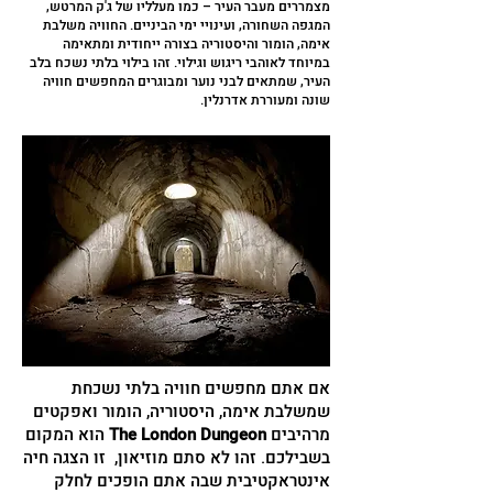
מצמררים מעבר העיר – כמו מעלליו של ג'ק המרטש,
המגפה השחורה, ועינויי ימי הביניים. החוויה משלבת
אימה, הומור והיסטוריה בצורה ייחודית ומתאימה
במיוחד לאוהבי ריגוש וגילוי. זהו בילוי בלתי נשכח בלב
העיר, שמתאים לבני נוער ומבוגרים המחפשים חוויה
שונה ומעוררת אדרנלין.
אם אתם מחפשים חוויה בלתי נשכחת
שמשלבת אימה, היסטוריה, הומור ואפקטים
מרהיבים
The London Dungeon
הוא המקום
בשבילכם. זהו לא סתם מוזיאון, זו הצגה חיה
אינטראקטיבית שבה אתם הופכים לחלק