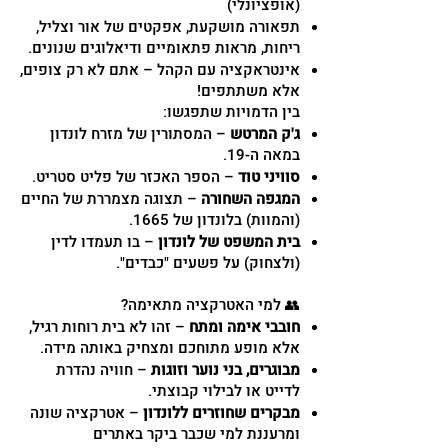
(אופציונלי)
תפאורה מושקעת, אפקטים של אור וצליל,
ריחות, מראות פתאומיים ודיאלוגים שנונים.
אינטראקציה עם הקהל – אתם לא רק צופים,
אלא משתתפים!
בין הדמויות שתפגשו:
ג'ק המרטש
– המסתורין של מזרח לונדון
במאה ה-19.
סוויני טוד
– הספר האכזר של פליט סטריט.
המגפה השחורה
– תצוגה מצמררת של החיים
(והמוות) בלונדון של 1665.
בית המשפט של לונדון
– בו תעמדו לדין
(ולצחוק) על פשעים "כבדים".
👥 למי האטרקציה מתאימה?
חובבי אימה ומתח
– זהו לא בית רוחות רגיל,
אלא מופע מתוחכם ומצחיק באותה מידה.
מבוגרים, בני נוער וזוגות
– חוויה נהדרת
לדייט או לבילוי קבוצתי.
מבקרים שחוזרים ללונדון
– אטרקציה שונה
ומרעננת למי שכבר ביקר באתרים