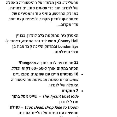
מהעלילה. כאן תלמדו על ההיסטוריה האפלה
של לונדון, תוך כדי שאתם פוגשים דמויות
כמו ג'ק המרטש, סוויני טוד והאסירים של
טאוור אוף לונדון מקרוב, לעיתים קצת יותר
מדי מקרוב...
האטרקציה ממוקמת בלב לונדון, בבניין
County Hall, ממש ליד נהר התמזה, בצמוד ל-
London Eye ובמרחק הליכה קצר מביג בן
ובתי הפרלמנט.
🏰 מה מצפה לכם בתוך ה-Dungeon?
הסיור במקום אורך כ-50–60 דקות וכולל:
18 מופעים חיים
עם שחקנים מקצועיים
שמשחזרים סצנות מבעיתות מההיסטוריה
האפלה של לונדון.
2 מתקנים
:
The Tyrant Boat Ride
– שייט אפל בתוך
מגדל לונדון.
Drop Dead: Drop Ride to Doom
– נפילה
חופשית עם סיפור על תליית אסירים.