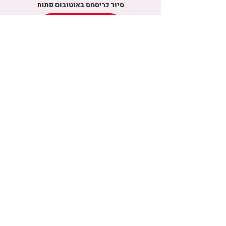
סיור כריסמס באוטובוס פתוח
עוד פרטים
רכבל מעל נהר התמזה
עוד פרטים