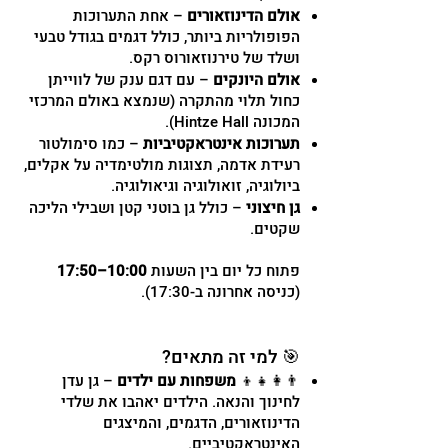
אולם הדינוזאורים
– אחת התערוכות
הפופולריות ביותר, כולל דגמים בגודל טבעי
ושלד של טירנוזאורוס רקס.
אולם היונקים
– עם דגם ענק של לווייתן
כחול תלוי מהתקרה (שנמצא באולם המרכזי
המכונה Hintze Hall).
תערוכות אינטראקטיביות
– כמו סימולטור
רעידת אדמה, תצוגות מולטימדיה על אקלים,
ביולוגיה, זואולוגיה וגיאולוגיה.
גן חיצוני
– כולל גן בוטני קטן ושבילי הליכה
שקטים.
פתוח כל יום בין השעות
10:00–17:50
(כניסה אחרונה ב-17:30).
🎯 למי זה מתאים?
👨‍👩‍👧‍👦
משפחות עם ילדים
– גן עדן
לחינוך והנאה. הילדים יאהבו את שלדי
הדינוזאורים, הדגמים, והמיצגים
האינטראקטיביים.