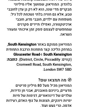
בלונדון. המוזיאון, שמושך אליו מיליוני
מבקרים מדי שנה, הוא לא רק גן עדן לחובבי
טבע, אלא גם חוויה בלתי נשכחת לכל גיל:
משפחות עם ילדים, חובבי מדע, חובבי
ארכיטקטורה, ואפילו תיירים סקרנים
שמחפשים לעצמם פסק זמן איכותי ומעורר
השראה.
המוזיאון ממוקם באזור
South Kensington
,
במרחק הליכה קצר מתחנות הרכבת התחתית
South Kensington
ו-
Gloucester Road
(קווים: District, Circle, Piccadilly).
כתובת
:
Cromwell Road, South Kensington,
London SW7 5BD.
🧭 מה תמצאו שם?
המוזיאון מכיל מעל 80 מיליון פריטים
מדעיים, ביניהם מאובנים, אבני חן נדירות,
שלדים של דינוזאורים, דגימות של חיות
ימיות ויונקים, תצוגות על גוף האדם, רעידות
אדמה, הרי געש ועוד.