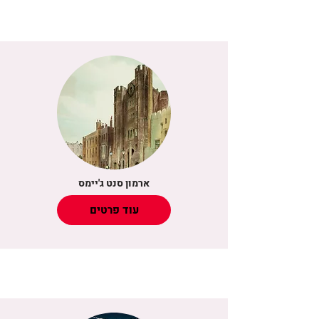
ארמון סנט ג'יימס
עוד פרטים