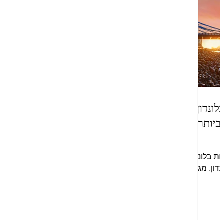
נדון |
יותר
בלונדון.
ן. מגוון