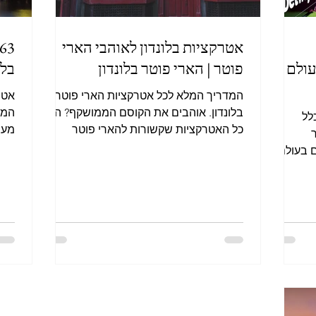
אטרקציות בלונדון לאוהבי הארי
ולם |
פוטר | הארי פוטר בלונדון
בלו
המדריך המלא לכל אטרקציות הארי פוטר
אטר
בלונדון. אוהבים את הקוסם הממושקף? הנה
המד
לל
כל האטרקציות שקשורות להארי פוטר
מעודכ
בלונדון.
 בעולם,
ה שאין
הליגה,
טדיונים
 הקבוצות
ת
הדי
עום
ר
ם לחובבי