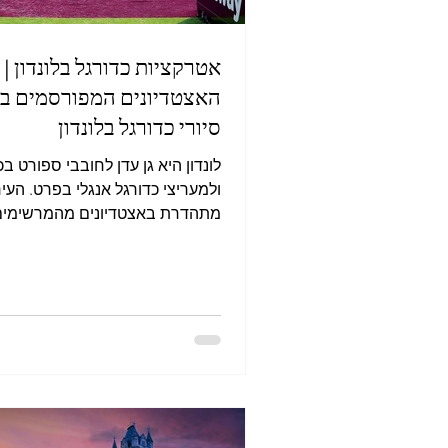
אטרקציות כדורגל בלונדון |
האצטדיונים המפורסמים בע
סיורי כדורגל בלונדון
לונדון היא גן עדן לחובבי ספורט בכ
ולמעריצי כדורגל אנגלי בפרט. העיר
מתהדרת באצטדיונים מהמרשימים
קבוצות עם היסטוריה עשירה ואוויר
דומה לה ביום משחק. לצד משחקי 
ניתן ליהנות מסיורים מודרכים באצ
המפורסמים, לבקר במוזיאונים של
הגדולות ולחוות מקרוב את התרבו
הספורטיבית הבריטית. אם אתם או
כדורגל מושבעים או סתם רוצים לט
מהחיים סביב הענף הפופולרי ביות
באנגליה, לונדון היא המקום המושל